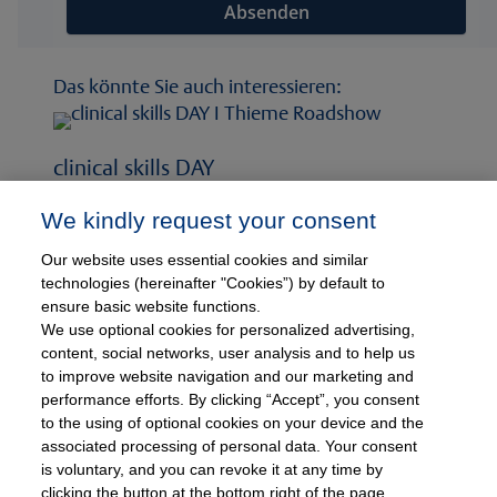
Das könnte Sie auch interessieren:
clinical skills DAY
Die Roadshow für Entscheider aus Kliniken und
We kindly request your consent
Krankenhäusern, die ihre Einrichtung
zukunftsfähig aufstellen wollen. Holen Sie sich
Our website uses essential cookies and similar
Ideen, tauschen Sie sich aus und erleben Sie, wie
technologies (hereinafter "Cookies”) by default to
Sie mit digitalen Lernlösungen Kosten senken,
ensure basic website functions.
Qualität sichern und Mitarbeitende binden.
We use optional cookies for personalized advertising,
content, social networks, user analysis and to help us
Termin auswählen
to improve website navigation and our marketing and
performance efforts. By clicking “Accept”, you consent
to the using of optional cookies on your device and the
associated processing of personal data. Your consent
is voluntary, and you can revoke it at any time by
clicking the button at the bottom right of the page.