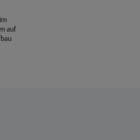
 im
en auf
fbau